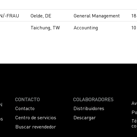
N/-FRAU
Oelde, DE
General Management
18
Taichung, TW
Accounting
10
CONTACTO
COLABORADORES
Av
N
Contacto
Distribuidores
Po
Centro de servicios
Descargar
os
Té
co
Buscar revendedor