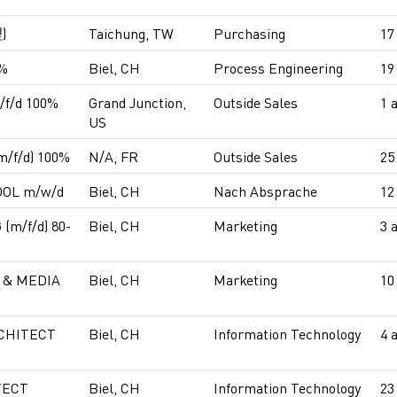
)
Taichung, TW
Purchasing
17
0%
Biel, CH
Process Engineering
19
f/d 100%
Grand Junction,
Outside Sales
1 
US
/f/d) 100%
N/A, FR
Outside Sales
25
OL m/w/d
Biel, CH
Nach Absprache
12
m/f/d) 80-
Biel, CH
Marketing
3 
 & MEDIA
Biel, CH
Marketing
10
RCHITECT
Biel, CH
Information Technology
4 
TECT
Biel, CH
Information Technology
23