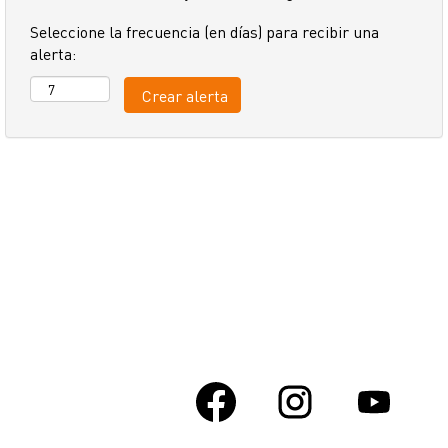
Seleccione la frecuencia (en días) para recibir una
alerta:
S
S
S
e
e
e
a
a
a
b
b
b